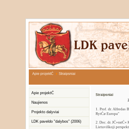
Apie projektĆ
Straipsniai
Apie projektĆ
Straipsniai
Naujienos
1. Prof. dr. Alfredas
Projekto dalyviai
RytĆø Europa"
LDK paveldo "dalybos" (2006)
2. Doc. dr. JĆ»ratĆ
Lietuviškoji perspek