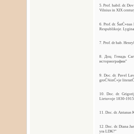
5. Prof. habil. dr. D
Vilnius in XIX centur
6. Prof. dr. ŠarĆ»nas
Respublikoje. Lygina
7. Prof. dr hab. Henr
8. Доц. Генадь Са
историографии"
9. Doc. dr. Pavel La
groĆ¾inĆ«je literat
10. Doc. dr. Grigor
Lietuvoje 1830-1915 
11. Doc. dr. Antanas
12. Doc. dr. Diana J
yra LDK?"