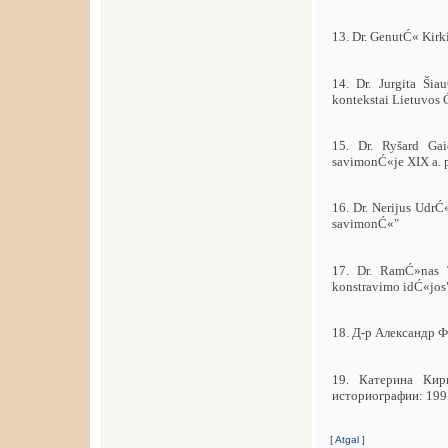
13. Dr. GenutĆ« Kir
14. Dr. Jurgita Ši
kontekstai Lietuvo
15. Dr. Ryšard Ga
savimonĆ«je XIX a. p
16. Dr. Nerijus UdrĆ
savimonĆ«"
17. Dr. RamĆ»nas T
konstravimo idĆ«jos
18. Д-р Александр 
19. Катерина Кир
историографии: 199
[ Atgal ]