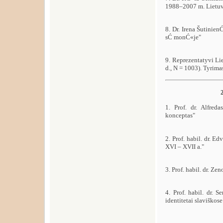
1988–2007 m. Lietuvo
8. Dr. Irena Šutini
sĆ monĆ«je"
9. Reprezentatyvi L
d., N = 1003). Tyrima
1. Prof. dr. Alfre
konceptas"
2. Prof. habil. dr. 
XVI – XVII a."
3. Prof. habil. dr. 
4. Prof. habil. dr.
identitetai slavišk