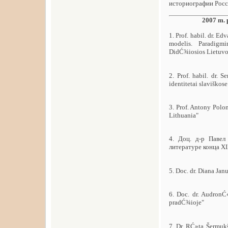
историографии Росс
2007 m. 
1. Prof. habil. dr. 
modelis. Paradigm
DidĆ¾iosios Lietuvos
2. Prof. habil. dr.
identitetai slaviško
3. Prof. Antony Polo
Lithuania"
4. Доц. д-р Паве
литературе конца XI
5. Doc. dr. Diana Jan
6. Doc. dr. AudronĆ
pradĆ¾ioje"
7. Dr. RĆ»ta Šermukš