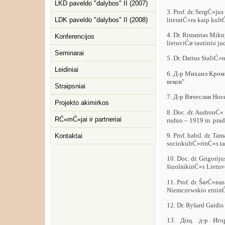
LKD paveldo "dalybos" II (2007)
3. Prof. dr. SergĆ«
literatĆ»ra kaip kult
LDK paveldo "dalybos" II (2008)
4. Dr. Rimantas Mikn
Konferencijos
lietuviĆø tautinio ju
Seminarai
5. Dr. Darius StaliĆ»
Leidiniai
6. Д-р Михаил Кром
веков"
Straipsniai
7. Д-р Вячеслав Но
Projekto akimirkos
8. Doc. dr. AudronĆ«
RĆ«mĆ«jai ir partneriai
ruduo – 1919 m. pra
9. Prof. habil. dr. T
Kontaktai
sociokultĆ»rinĆ«s tap
10. Doc. dr. Grigori
šiuolaikinĆ«s Lietuv
11. Prof. dr. ŠarĆ»na
Niemczewskio etninĆ
12. Dr. Ryšard Gaidi
13. Доц. д-р Иг