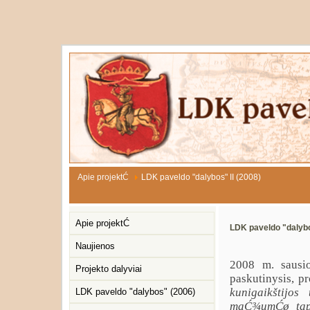
Apie projektĆ
LDK paveldo "dalybos" II (2008)
Apie projektĆ
LDK paveldo "dalybo
Naujienos
2008 m. sausi
Projekto dalyviai
paskutinysis, p
kunigaikštijos
LDK paveldo "dalybos" (2006)
maĆ¾umĆø tapa