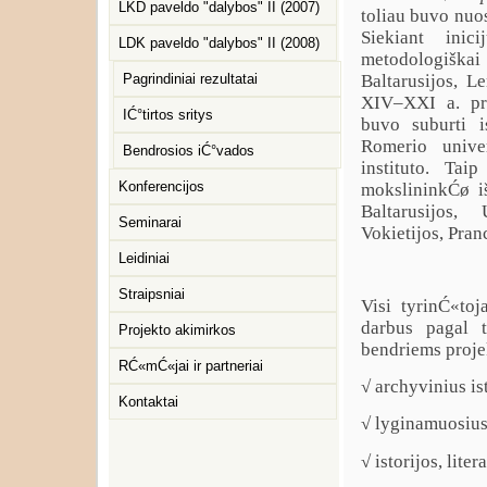
LKD paveldo "dalybos" II (2007)
toliau buvo nuo
Siekiant inic
LDK paveldo "dalybos" II (2008)
metodologiškai
Baltarusijos, L
Pagrindiniai rezultatai
XIV–XXI a. pra
IĆ°tirtos sritys
buvo suburti i
Romerio univer
Bendrosios iĆ°vados
instituto. Ta
Konferencijos
mokslininkĆø i
Baltarusijos, 
Seminarai
Vokietijos, Pran
Leidiniai
Straipsniai
Visi tyrinĆ«to
darbus pagal 
Projekto akimirkos
bendriems proje
RĆ«mĆ«jai ir partneriai
√ archyvinius is
Kontaktai
√ lyginamuosius
√ istorijos, lite