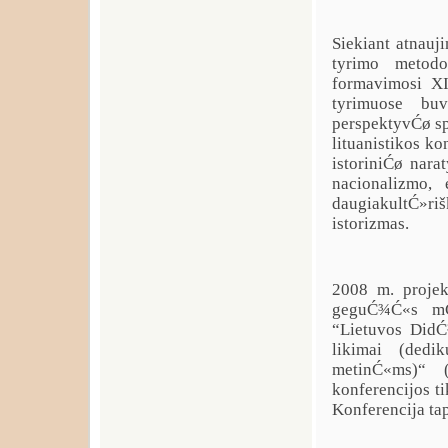
Siekiant atnauj
tyrimo metodo
formavimosi X
tyrimuose buv
perspektyvĆø spe
lituanistikos ko
istoriniĆø narat
nacionalizmo,
daugiakultĆ»ri
istorizmas.
2008 m. projek
geguĆ¾Ć«s mĆ«
“Lietuvos DidĆ¾
likimai (dedi
metinĆ«ms)“ 
konferencijos ti
Konferencija ta