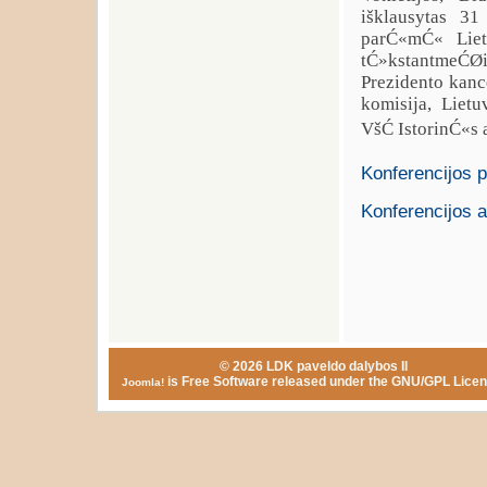
išklausytas 31
parĆ«mĆ« Lietu
tĆ»kstantmeĆØ
Prezidento kance
komisija, Liet
VšĆ IstorinĆ«s
Konferencijos 
Konferencijos a
© 2026 LDK paveldo dalybos II
is Free Software released under the GNU/GPL Licen
Joomla!