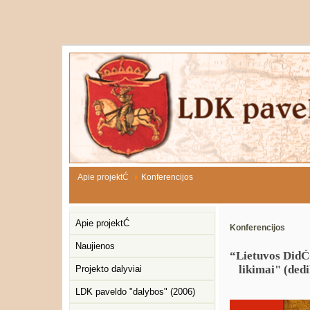
Apie projektĆ
Konferencijos
Apie projektĆ
Konferencijos
Naujienos
“Lietuvos DidĆ¾
likimai" (ded
Projekto dalyviai
LDK paveldo "dalybos" (2006)