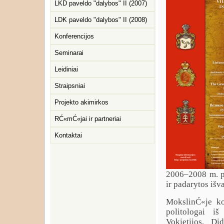
LKD paveldo "dalybos" II (2007)
LDK paveldo "dalybos" II (2008)
Konferencijos
Seminarai
Leidiniai
Straipsniai
Projekto akimirkos
RĆ«mĆ«jai ir partneriai
Kontaktai
2006–2008 m. pr
ir padarytos išv
MokslinĆ«je kon
politologai iš
Vokietijos, Di